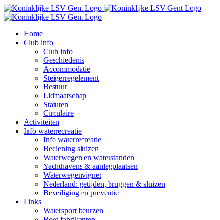
Home
Club info
Club info
Geschiedenis
Accommodatie
Steigerregelement
Bestuur
Lidmaatschap
Statuten
Circulaire
Activiteiten
Info waterrecreatie
Info waterrecreatie
Bediening sluizen
Waterwegen en waterstanden
Yachthavens & aanlegplaatsen
Waterwegenvignet
Nederland: getijden, bruggen & sluizen
Beveiliging en preventie
Links
Watersport beurzen
Boot fabrikanten